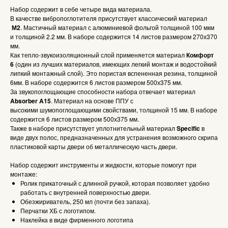
Набор содержит в себе четыре вида материала.
В качестве вибропоглотителя присутствует классический материал
М2
. Мастичный материал с алюминиевой фольгой толщиной 100 мкм
и толщиной 2.2 мм. В наборе содержится 14 листов размером 270х370
мм.
Как тепло-звукоизоляционный слой применяется материал
Комфорт
6
(один из лучших материалов, имеющих легкий монтаж и водостойкий
липкий монтажный слой). Это пористая вспененная резина, толщиной
6мм. В наборе содержится 6 листов размером 500х375 мм.
За звукопоглощающие способности набора отвечает материал
Absorber A15
. Материал на основе ППУ с
высокими шумопоглощающими свойствами, толщиной 15 мм. В наборе
содержится 6 листов размером 500х375 мм.
Также в наборе присутствует уплотнительный материал
Specific
в
виде двух полос, предназначенных для устранения возможного скрипа
пластиковой карты двери об металлическую часть двери.
Набор содержит инструменты и жидкости, которые помогут при
монтаже:
Ролик прикаточный с длинной ручкой, которая позволяет удобно
работать с внутренней поверхностью двери.
Обезжириватель, 250 мл (почти без запаха).
Перчатки ХБ с логотипом.
Наклейка в виде фирменного логотипа