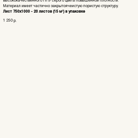
высококачественного ППУ серого цвета повышенной плотности.
Материал имеет частично закрытоячеистую пористую структуру.
Лист 750х1000 - 20 листов (15 м²) в упаковке
1 250
р.