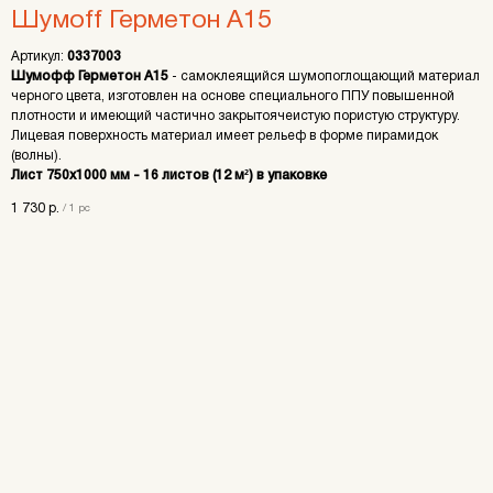
Шумоff Герметон А15
Артикул:
0337003
Шумофф Герметон А15
- самоклеящийся шумопоглощающий материал
черного цвета, изготовлен на основе специального ППУ повышенной
плотности и имеющий частично закрытоячеистую пористую структуру.
Лицевая поверхность материал имеет рельеф в форме пирамидок
(волны).
Лист 750х1000 мм - 16 листов (12 м²) в упаковке
1 730
р.
/
1 pc