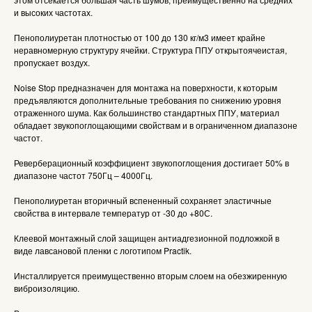
и высоких частотах.
Пенополиуретан плотностью от 100 до 130 кг/м3 имеет крайне
неравномерную структуру ячейки. Структура ППУ открытоячеистая,
пропускает воздух.
Noise Stop предназначен для монтажа на поверхности, к которым
предъявляются дополнительные требования по снижению уровня
отраженного шума. Как большинство стандартных ППУ, материал
обладает звукопоглощающими свойствам и в ограниченном диапазоне
частот.
Реверберационный коэффициент звукопоглощения достигает 50% в
диапазоне частот 750Гц – 4000Гц.
Пенополиуретан вторичный вспененный сохраняет эластичные
свойства в интервале температур от -30 до +80С.
Клеевой монтажный слой защищен антиадгезионной подложкой в
виде лавсановой пленки с логотипом Practik.
Инсталлируется преимущественно вторым слоем на обезжиренную
виброизоляцию.