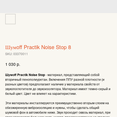
Шумoff Practik Noise Stop 8
SKU:
03370011
р.
1 030
Шумоff Practik Noise Stop
- материал, представляющий собой
вторичный пенополиуретан. Включения ППУ разной плотности (и
разных цветов) предполагают наличие у материала свойств от
звукопоглотителя до звукоизолятора. Материал имеет темно-серый и
белый цвет. Цвет не влияет на характеристики.
Эти материалы инсталлируются преимущественно вторым слоем на
обезжиренную виброизоляцию и нужны, чтобы сделать общий
шумовой фон в автомобиле ниже. Звук проходит сквозь материал, при
этом отсекается большая часть шумов, преимущественно на средних